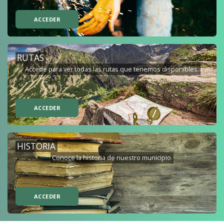
ACCEDER
RUTAS
Accede para ver todas las rutas que tenemos disponibles.
ACCEDER
HISTORIA
Conoce la historia de nuestro municipio.
ACCEDER