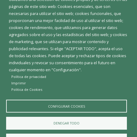
Corporación Municipal
páginas de este sitio web: Cookies esenciales, que son
Teléfonos de interés
necesarias para utilizar el sitio web; cookies funcionales, que
proporcionan una mejor facilidad de uso al utilizar el sitio web;
INICIAR SESIÓN
cookies de rendimiento, que utilizamos para generar datos
MAPA WEB
agregados sobre el uso y las estadísticas del sitio web; y cookies
de marketing, que se utilizan para mostrar contenido y
publicidad relevantes. Si elige "ACEPTAR TODO", acepta el uso
de todas las cookies. Puede aceptar y rechazar tipos de cookies
individuales y revocar su consentimiento para el futuro en
cualquier momento en "Configuración".
Política de privacidad
Imprimir
Politica de Cookies
CONFIGURAR COOKIES
Aviso Legal
Política de privacidad
Política de Cookies
DENEGAR TODO
Declaración de accesibilidad