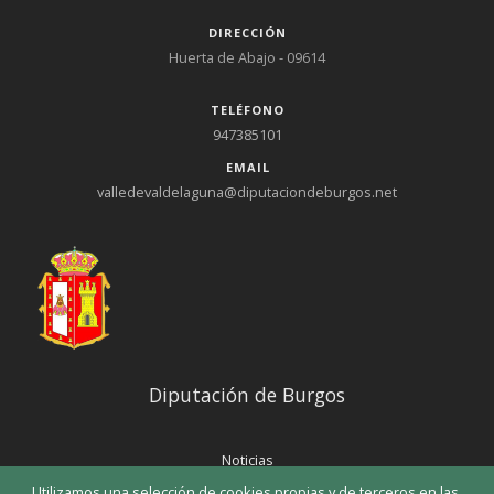
DIRECCIÓN
Huerta de Abajo - 09614
TELÉFONO
947385101
EMAIL
valledevaldelaguna@diputaciondeburgos.net
Diputación de Burgos
Noticias
Eventos
Utilizamos una selección de cookies propias y de terceros en las