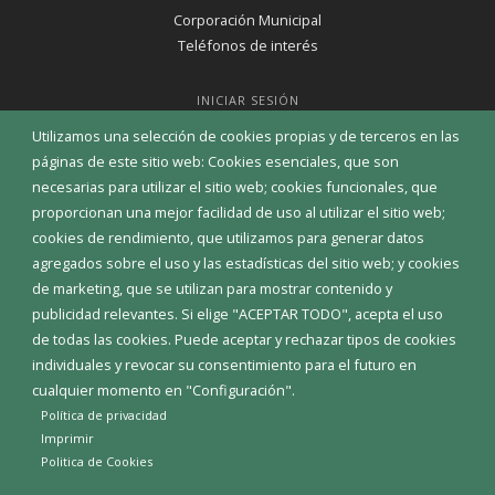
Corporación Municipal
Teléfonos de interés
INICIAR SESIÓN
MAPA WEB
Utilizamos una selección de cookies propias y de terceros en las
páginas de este sitio web: Cookies esenciales, que son
necesarias para utilizar el sitio web; cookies funcionales, que
proporcionan una mejor facilidad de uso al utilizar el sitio web;
cookies de rendimiento, que utilizamos para generar datos
agregados sobre el uso y las estadísticas del sitio web; y cookies
de marketing, que se utilizan para mostrar contenido y
publicidad relevantes. Si elige "ACEPTAR TODO", acepta el uso
de todas las cookies. Puede aceptar y rechazar tipos de cookies
individuales y revocar su consentimiento para el futuro en
cualquier momento en "Configuración".
Política de privacidad
Aviso Legal
Política de privacidad
Política de Cookies
Imprimir
Declaración de accesibilidad
Politica de Cookies