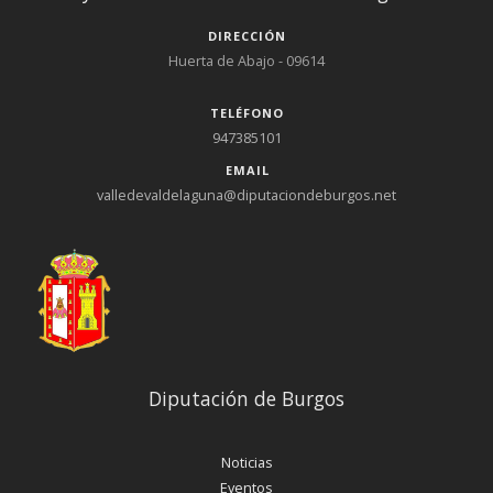
alegaciones como sugerencias, informes y documentos
DIRECCIÓN
complementarios de cualquier tipo. ; ;;;;;;;;;;; Expediente:;;;;;;;;;;;;;;;
Huerta de Abajo - 09614
13/2021 Modificación puntual Normas Subsidiarias. ;;;;;;;;;;; Lugar
de Consulta:;;;; Secretaría del Ayuntamiento Valle de
TELÉFONO
Valdelaguna. ;;;;;;;;;;; Horario de Consulta:; Lunes a Viernes de 10
947385101
a 14 horas. ; En Valle de Valdelaguna a 2 de agosto de 2021.
EMAIL
valledevaldelaguna@diputaciondeburgos.net
Diputación de Burgos
Noticias
Eventos